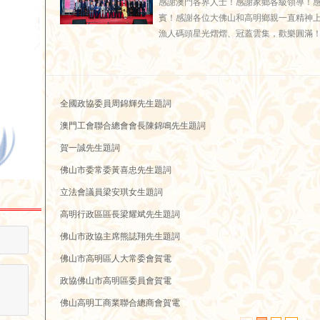
感謝澳門各界人士！感謝家鄉各級領導！
賓！感謝各位大佛山和高明鄉親一直精神
漁人碼頭星光熠熠、冠蓋雲集，歡樂圓滿
全國政協委員周錦輝先生題詞
澳門工會聯合總會會長陳錦鳴先生題詞
賀一誠先生題詞
佛山市委常委黃喜忠先生題詞
立法會議員梁安琪女生題詞
高明行政區區長梁耀斌先生題詞
佛山市政協主席熊誌翔先生題詞
佛山市高明區人大常委會賀電
政協佛山市高明區委員會賀電
佛山高明工商業聯合總商會賀電