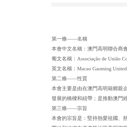
第一條
——
名稱
本會中文名稱：澳門高明聯合商
葡文名稱：
Associação de União C
英文名稱：
Macao Gaoming United 
第二條
——
性質
本會主要是由在澳門高明籍鄉親
發展的橋樑和紐帶；是推動澳門
第三條
——
宗旨
本會的宗旨是：堅持熱愛祖國、