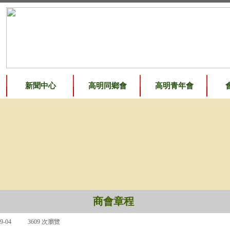
新聞中心
高明同鄉會
高明青年會
商會章程
9-04
|
3609
次瀏覽
|