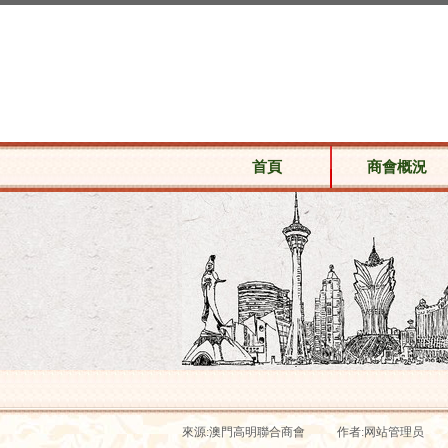
首頁
商會概況
來源:
澳門高明聯合商會
|
作者:
网站管理员
|