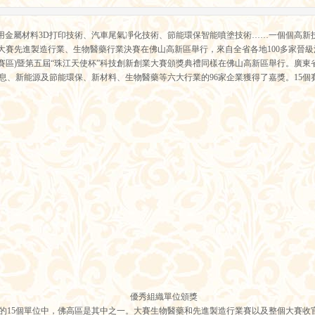
用金屬材料3D打印技術、汽車尾氣凈化技術、節能環保智能噴塗技術……一個個高新技術 
大賽先進製造行業、生物醫藥行業決賽在佛山高新區舉行，來自全省各地100多家晉
賽區)暨第五屆“珠江天使杯”科技創新創業大賽頒獎典禮同樣在佛山高新區舉行。廣
息、新能源及節能環保、新材料、生物醫藥等六大行業的96家企業獲得了嘉獎。15個
優秀組織單位頒獎
5個單位中，佛高區是其中之一。大賽生物醫藥和先進製造行業賽以及整個大賽收官