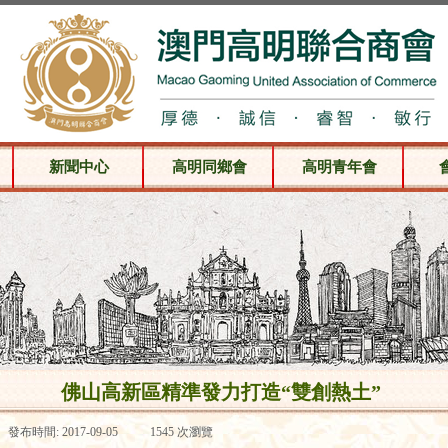
新聞中心
高明同鄉會
高明青年會
佛山高新區精準發力打造“雙創熱土”
發布時間:
2017-09-05
|
1545
次瀏覽
|