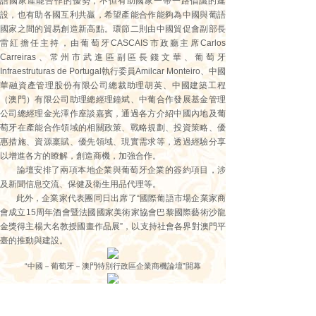
語國家產能合作的優勢，不但有助國家一帶一路倡議的建
設，也有助各國互利共贏，希望產能合作能夠為中國與葡語
國家之間的貿易創造新高點。環節二則由中國貿促會副部長
雷紅擔任主持，由葡萄牙CASCAIS市政廳主席Carlos
Carreiras、常州市武進區副區長錢文華、葡萄牙
Infraestruturas de Portugal執行委員Amilcar Monteiro、中國
華融資產管理股份有限公司總裁助理胡英、中國建築工程
（澳門）有限公司助理總經理鐘斌、中葡合作發展基金管理
公司總經理金光澤作座談嘉賓，通過各方介紹中國內地及葡
萄牙在產能合作領域的相關政策、戰略規劃、投資策略、優
惠措施、資源稟賦、優先領域、現實需求等，透過經驗分享
以增進各方的瞭解，創造商機，加強合作。
論壇安排了兩項本地企業與葡萄牙企業的簽約項目，涉
及新聞信息交流、保健及衛生用品代理等。
此外，企業家代表團同日出席了“國際葡語市場企業家商
會成立15周年酒會暨法國國家美術家協會巴黎國際藝術沙龍
金獎得主楊大名教授國畫作品展”，以支持社會各界對澳門平
臺的推動與建設。
“中國－葡萄牙－澳門特別行政區企業商機論壇”開幕
大會安排了兩份簽約合作協議