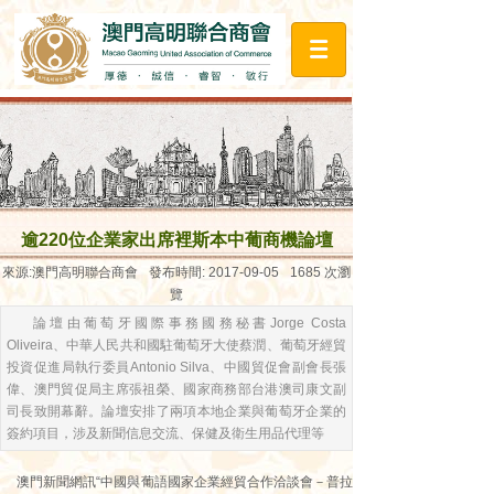
逾220位企業家出席裡斯本中葡商機論壇
來源:
澳門高明聯合商會
發布時間:
2017-09-05
1685
次瀏
覽
論壇由葡萄牙國際事務國務秘書Jorge Costa
Oliveira、中華人民共和國駐葡萄牙大使蔡潤、葡萄牙經貿
投資促進局執行委員Antonio Silva、中國貿促會副會長張
偉、澳門貿促局主席張祖榮、國家商務部台港澳司康文副
司長致開幕辭。論壇安排了兩項本地企業與葡萄牙企業的
簽約項目，涉及新聞信息交流、保健及衛生用品代理等
澳門新聞網訊“中國與葡語國家企業經貿合作洽談會－普拉