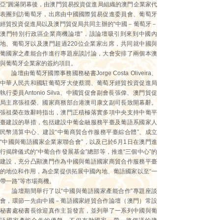
亞”圓滿閉幕後，由澳門貿易投資促進局組織的澳門企業家代
表團到訪葡萄牙，出席由中國國際貿易促進委員會、葡萄牙
經貿投資促進局以及澳門貿促局共同主辦的“中國－葡萄牙－
澳門特別行政區企業商機論壇”，該論壇吸引到來到中國內
地、葡萄牙以及澳門超過220位企業家出席，共同就中國與
葡國家之產能合作進行專題座談討論，大會安排了兩個本澳
與葡萄牙企業家的簽約項目。
論壇由葡萄牙國際事務國務秘書Jorge Costa Oliveira、
中華人民共和國駐葡萄牙大使蔡潤、葡萄牙經貿投資促進局
執行委員Antonio Silva、中國貿促會副會長張偉、澳門貿促
局主席張祖榮、國家商務部台港澳司康文副司長致開幕辭。
張祖榮在致辭時指出，澳門正積極落實多項中央支持中葡平
臺建設的舉措，包括建設中葡金融服務平臺及葡語系國家人
民幣清算中心、建設“中葡商貿合作服務平臺綜合體”、成立
“中國與葡語國家企業家聯合會”，以及已於6月1日在澳門進
行揭牌儀式的“中葡合作發展基金”總部等，推進“三個中心”的
建設，充分凸顯澳門作為中國與葡語國家商貿合作服務平臺
的地位和作用，為企業提供拓展中國內地、葡語國家以至“一
帶一路”等市場商機。
論壇期間舉行了以“中國與葡語國家產能合作”專題座談
會，環節一先由中國－葡語國家經貿合作論壇（澳門）常設
秘書處秘書長徐迎真作主旨發言，並列舉了一系列中國與葡