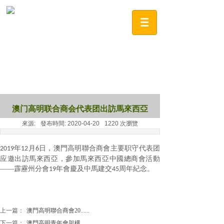
澳门高明联合商会代表团出訪馬來西亞
來源:
發布時間:
2020-04-20
1220
次瀏覽
年
月
日，澳門高明聯合商會
主要职守代表团
2019
12
6
应邀
出訪馬來西亞，參加馬來西亞中國總商會活動
——霹靂州分會
年會慶及中馬建交
周年紀念。
19
45
上一篇：
澳門高明聯合商會20......
下一篇：
澳門高明青年會架構