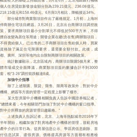
幅度較大的基礎上持續回落，3月至6月，北京地區銀行機構
個人住房貸款新發放金額分別為239.21億元、236.08億元、
218.15億元和158.46億元。6月與3月相比，降幅接近34%。
部分城市對商業類項目作出了嚴格規定。1月初，上海叫
停商辦住宅項目網簽。3月26日，北京出台商辦項目調控政
策，要求商辦項目最小分割單元不得低於500平方米，不得
擅自改變為居住等用途；開發企業在建(含在售)商辦類項目，
不得賣給個人。已出售的二手商辦項目出售給個人時，買家
資格除了滿足住宅限購要求，還需要全額付款。此後，成
都、廣州、深圳等地均出台限制商辦項目的相關政策。
統計數據顯示，北京區域內，商辦項目限購5個月來，整
體市場成交全面降溫，商業類項目簽約數據合計不到3000
套，較“3·26”調控前跌幅達8成。
加強中介指導
除了上述限購、限貸、限售、限商等政策外，對於中介
機構、網簽等方面的管理一定程度上影響了樓市。
某大型房屋中介機構相關負責人告訴中國證券報記者，
“總體來看，今年相關部門加強了對於中介機構的窗口指導。
對中介所釋放的房源管理日趨嚴格。”
上述負責人告訴記者，北京、上海等熱點城市2016年下
半年開始，相繼加強了對房地產中介機構的管理，規範房地
產中介的日常行為。從房屋信息公示、學區房信息剔除、首
付信息試算、虛假房源、價格虛高房源等方面都有相應檢