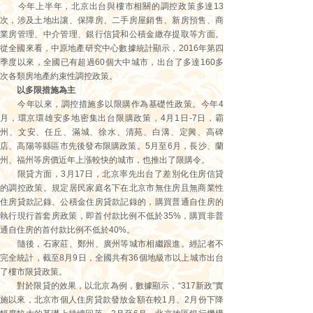
今年上半年，北京出台與樓市相關的調控政策多達13
次，涉及土地出讓、保障房、二手房屋銷售、新房預售、商
業房管理、中介管理、銀行信貸和公積金繳存提取等方面。
從全國來看，中原地產研究中心數據統計顯示，2016年第四
季度以來，全國已有超過60個大中城市，出台了多達160多
次各類房地產約束性調控政策。
以多限措施為主
今年以來，調控措施多以限購作為基礎性政策。今年4
月，環京環雄安多地密集出台限購政策，4月1日-7日，霸
州、文安、任丘、滿城、徐水、清苑、白溝、定興、高碑
店、高陽等縣區市先後發布限購政策。5月至6月，長沙、蘭
州、福州等房價近年上漲較快的城市，也推出了限購令。
限貸方面，3月17日，北京率先出台了差別化住房信貸
的調控政策。規定居民家庭名下在北京市無住房且無商業性
住房貸款記錄、公積金住房貸款記錄的，購買普通自住房的
執行現行首套房政策，即首付款比例不低於35%，購買非普
通自住房的首付款比例不低於40%。
隨後，石家莊、鄭州、廣州等城市相繼跟進。經記者不
完全統計，截至8月9日，全國共有36個地級市以上城市出台
了樓市限貸政策。
對於限貸的效果，以北京為例，數據顯示，“317新政”實
施以來，北京市個人住房貸款發放金額在較1月、2月份下降