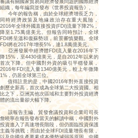
審議有關國家貿易與經濟發展問題的國際經濟
組織，每年編寫並發布《世界投資報告》。
今年的報告稱，由於全球經濟增長乏力，
同時經濟政策及地緣政治存在重大風險，
2016年全球外國直接投資(FDI)流量下降2%，
降至1.75萬億美元。但報告同時預計，全球
FDI將呈溫和復蘇勢頭，前景審慎樂觀。全球
FDI將在2017年增長5%，達1.8萬億美元。
亞洲發展中經濟體FDI流入量在2016年下
降15%，至4430億美元，是自2012年以來的
首次下降。但中國對外資的吸引平穩發展，
2016年FDI流入量1340億美元，較上年微降
1%，仍居全球第三位。
值得註意的是，中國2016年對外直接投資
創歷史新高，首次成為全球第二大投資國。相
比之下，亞洲其他次區域和主要對外投資經濟
體的流出量卻大幅下降。
該報告主編、貿發會議投資和企業司司長
詹曉寧在報告發布當天的解讀中稱，中國對外
投資進入了高速增長階段，但仍面臨投資保護
主義等挑戰；而由於全球FDI流量增長有限，
以及中國生產要素成本優勢減弱等原因，中國