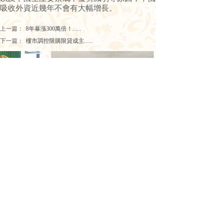
吸收外資近幾年不會有大幅增長。
上一篇：
8年暴漲300萬倍！......
下一篇：
樓市調控限購限貸成主......
訪日馬泰
澳門高明聯合商會代表拜會高明政要
Copyright （c）2017 澳門高明聯合商會 版權所有
Macao Gaoming United Chamber of Commerce All