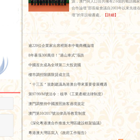
源，澳門與人口合共擁有2.6億的葡語國
合作論壇”部長級會議自2003年以來先
壇”的常設秘書處。
【詳細】
逾220位企業家出席裡斯本中葡商機論壇
8年暴漲300萬倍！"過山車式"漲跌
中國首次成為全球第二大投資國
樓市調控限購限貸成主流
＂十三五＂規劃建議為港澳台帶來重要發展機遇
第97/99/M號法令：核準《工業產權法律制度》
澳門調整持中國護照旅客過境規定
澳門第10/2017號法律高等教育制度
《深化粵港澳合作推進大灣區建設框架協議》
粵港澳大灣區寫入《政府工作報告》