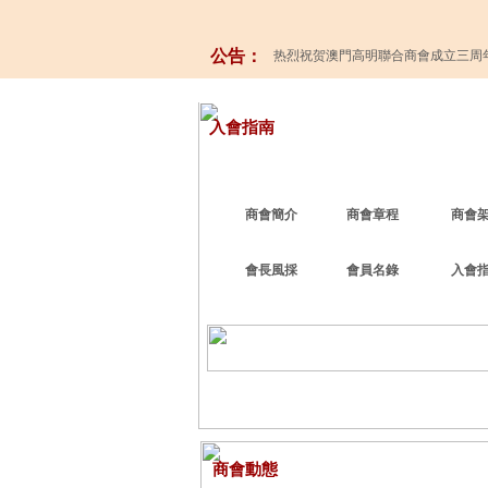
公告：
热烈祝贺澳門高明聯合商會成立三周
入會指南 
商會簡介
商會章程
商會
會長風採
會員名錄
入會
商會動態 