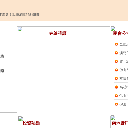
年慶典！點擊瀏覽精彩瞬間
在線視頻 商會公
全國
澳門
架構
賀一
佛山
指南
立法
高明
佛山
佛山
投資熱點 兩地資